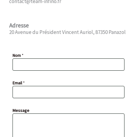
contact@team-infino.fr
Adresse
20 Avenue du Président Vincent Auriol, 87350 Panazol
Nom
*
M
Email
*
e
s
s
a
g
Message
e
E
m
a