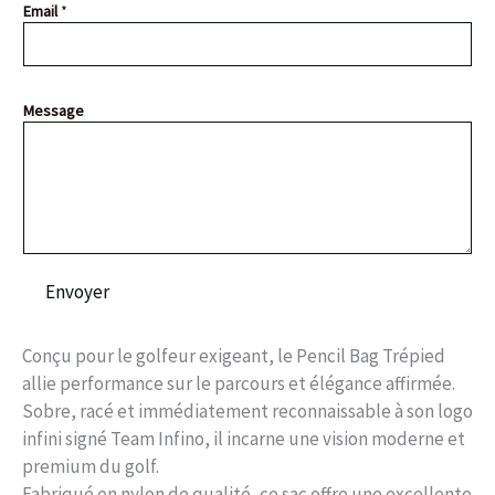
Email
*
o
m
M
e
s
Message
s
a
g
e
E
m
a
i
Envoyer
l
Conçu pour le golfeur exigeant, le Pencil Bag Trépied
allie performance sur le parcours et élégance affirmée.
Sobre, racé et immédiatement reconnaissable à son logo
infini signé Team Infino, il incarne une vision moderne et
premium du golf.
Fabriqué en nylon de qualité, ce sac offre une excellente