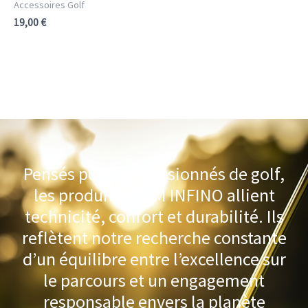
Accessoires Golf
19,00
€
Pensés pour les passionnés de golf,
les produits TEAM INFINO allient
technicité, confort et durabilité. Ils
reflètent notre recherche constante
d’un équilibre entre l’excellence sur
le parcours et un engagement
responsable envers la planète