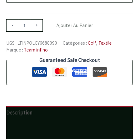
-
+
Ajouter Au Panier
UGS :
LTINPOLCY6688090
Catégories :
Golf
,
Textile
Marque :
Team infino
Guaranteed Safe Checkout
Description
Informations complémentaires
Avis (0)